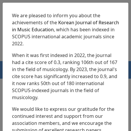
We are pleased to inform you about the
achievements of the
Korean Journal of Research
in Music Education
, which has been indexed in
SCOPUS international academic journals since
pISSN 1229-4179
eISSN 2713-3788
2022.
When it was first indexed in 2022, the journal
had a cite score of 0.3, ranking 106th out of 167
in the field of musicology. By 2023, the journal's
HOME
cite score has significantly increased to 0.9, and
it now ranks 50th out of 180 international
SCOPUS-indexed journals in the field of
musicology.
Articles
We would like to express our gratitude for the
Untersuchung der
continued interest and support from our
musikprogramme fuer die
association members, and we encourage the
submission of excellent research papers.